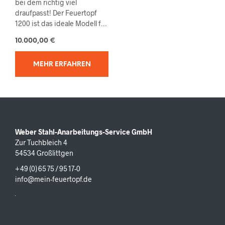
bei dem richtig viel
draufpasst! Der Feuertopf
1200 ist das ideale Modell für
dein Restaurant, deine
10.000,00
€
Grillschule oder deinen
Biergarten und für alle, die
einfach gerne große Partys
MEHR ERFAHREN
schmeißen.
Weber Stahl-Anarbeitungs-Service GmbH
Zur Tuchbleich 4
54534 Großlittgen
+ 49 (0) 65 75 / 95 17-0
info@mein-feuertopf.de